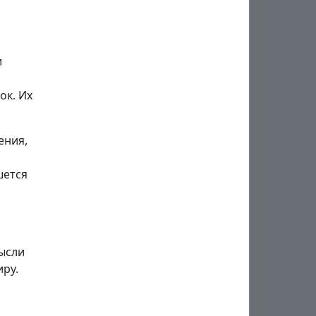
и
ок. Их
ения,
шется
ысли
иру.