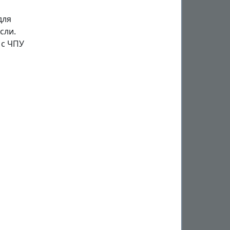
для
сли.
 с ЧПУ