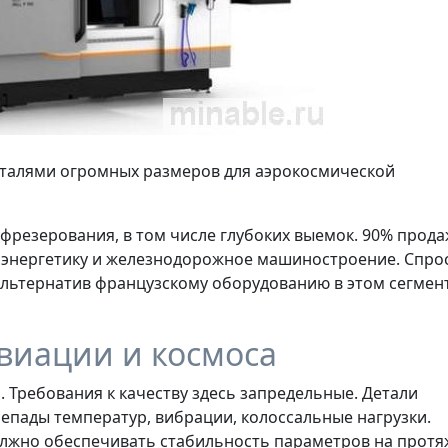
еталями огромных размеров для аэрокосмической
я фрезерования, в том числе глубоких выемок. 90% прод
у, энергетику и железнодорожное машиностроение. Спро
альтернатив французскому оборудованию в этом сегмен
виации и космоса
 Требования к качеству здесь запредельные. Детали
репады температур, вибрации, колоссальные нагрузки.
лжно обеспечивать стабильность параметров на прот