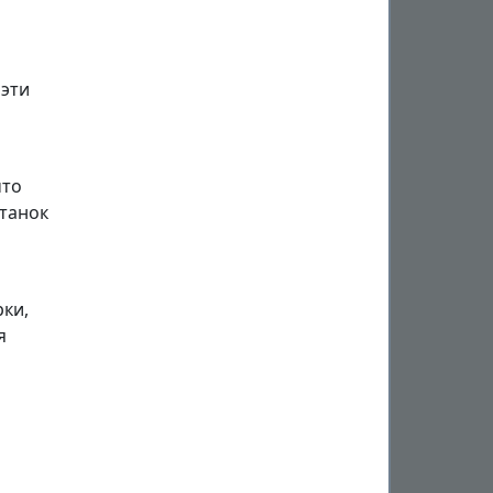
 эти
что
Станок
рки,
я