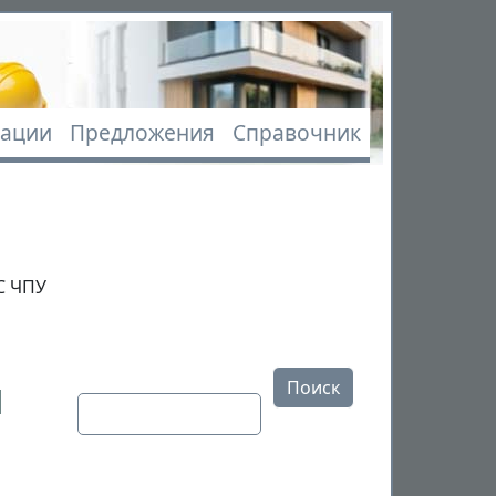
вная навигация
кации
Предложения
Справочник
С ЧПУ
Открыть настройки
и
Поиск