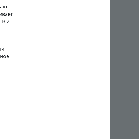
вают
ивает
CB и
ли
ьное